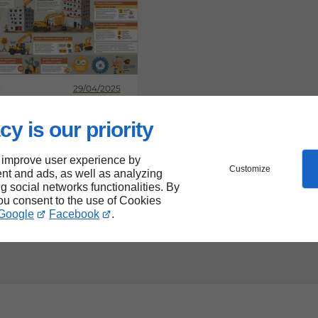
29/04/2025
tations et permis
res pour la
cy is our priority
on
 improve user experience by
Customize
nt and ads, as well as analyzing
ng social networks functionalities. By
you consent to the use of Cookies
Google
Facebook
.