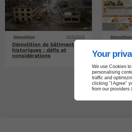
30/12/2025
Démolition
Démolition
Démolition de bâtiments
Réglemen
historiques : défis et
nécessai
Your priva
considérations
démoliti
We use Cookies to
personalising conte
traffic and optimizi
clicking "I Agree" 
from our providers