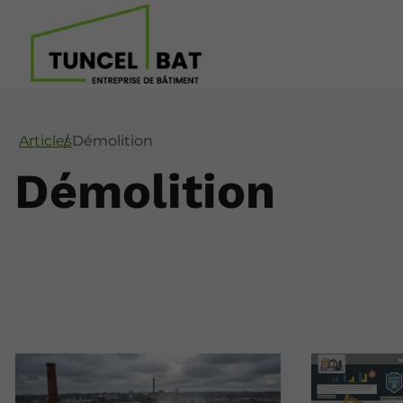
Articles
Démolition
Démolition