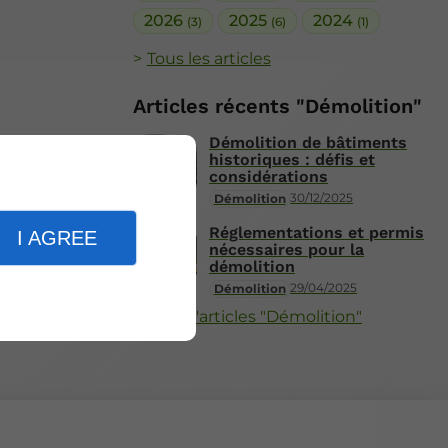
2026
2025
2024
(3)
(6)
(1)
Tous les articles
Articles récents "Démolition"
Démolition de bâtiments
historiques : défis et
considérations
30/12/2025
Démolition
Réglementations et permis
I AGREE
nécessaires pour la
démolition
29/04/2025
Démolition
Plus d'articles "Démolition"