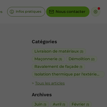
Infos pratiques
Nous contacter
és
Catégories
Livraison de matériaux
(3)
Maçonnerie
Démolition
(3)
(2)
Ravalement de façade
(1)
Isolation thermique par l'extérieur
(1)
Tous les articles
Archives
Juin
Avril
Février
(1)
(1)
(1)