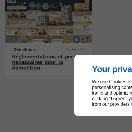
29/04/2025
Démolition
Réglementations et permis
nécessaires pour la
Your priva
démolition
We use Cookies to
personalising conte
traffic and optimizi
clicking "I Agree" 
from our providers