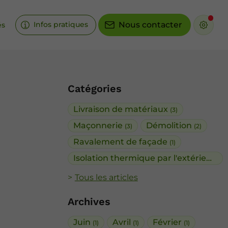
Infos pratiques
Nous contacter
és
Catégories
Livraison de matériaux
(3)
Maçonnerie
Démolition
(3)
(2)
Ravalement de façade
(1)
Isolation thermique par l'extérieur
(1)
Tous les articles
Archives
Juin
Avril
Février
(1)
(1)
(1)