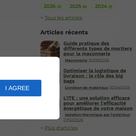
2026
2025
2024
(3)
(6)
(1)
Tous les articles
Articles récents
Guide pratique des
différents types de mortiers
pour la maçonnerie
30/06/2026
Maçonnerie
Optimiser la logistique de
livraison : le rôle des big
bags
I AGREE
30/04/2026
Livraison de matériaux
L'ITE : une solution efficace
pour améliorer l'efficacité
énergétique de votre maison
Isolation thermique par l'extérieur
27/02/2026
Plus d'articles