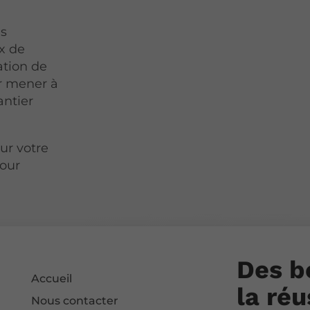
us
ux de
ation de
ur mener à
antier
ur votre
pour
Des b
Accueil
la réu
Nous contacter