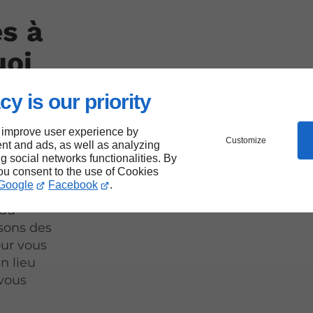
s à
uoi
es ?
cy is our priority
 improve user experience by
de
Customize
nt and ads, as well as analyzing
tez pour une
ng social networks functionalities. By
you consent to the use of Cookies
. Nos
Google
Facebook
.
rvation et
 au
sons des
our vous
n lieu
 vous