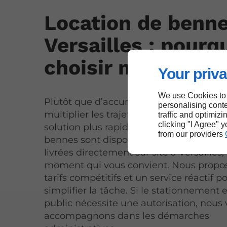
Location de benne
Versailles : pourq
choisir nos servic
Your priva
We use Cookies to
Plutôt que d’accumuler les déchets ou 
personalising conte
multiplier les trajets en déchetterie, op
traffic and optimizi
clicking "I Agree" 
solution plus rapide et plus économique
from our providers
bennes sont disponibles sur simple rése
livrées directement sur site à Versailles,
moment qui vous convient. Nous propo
tarifs compétitifs et un service réactif p
simplifier la tâche. Si le stationnement e
public nécessite une autorisation, nous
accompagnons dans les démarches