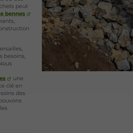
échets peut
de bennes
rants,
onstruction
ersailles,
s besoins,
 Nous
nes
une
ce clé en
esoins des
s pouvons
les