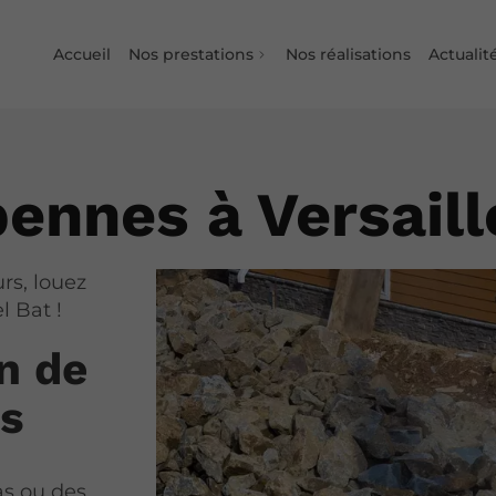
Accueil
Nos prestations
Nos réalisations
Actualit
ennes à Versaill
rs, louez
l Bat !
n de
es
as ou des