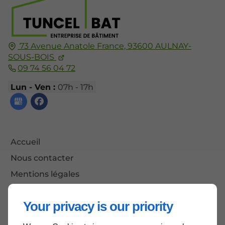
73 Avenue Anatole France,
93600
AULNAY-
SOUS-BOIS
09 74 56 04 72
Lun - Ven :
07h - 17h
Accueil
Nous contacter
Mentions légales
Plan du site
Your privacy is our priority